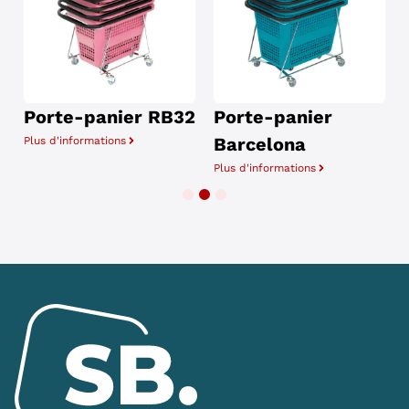
Porte-panier RB32
Porte-panier
Barcelona
Plus d'informations
P
Plus d'informations