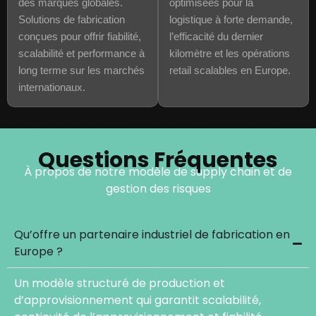
des marques globales.
optimisées pour la
Solutions de fabrication
logistique à forte demande,
conçues pour offrir fiabilité,
l’efficacité du dernier
scalabilité et performance à
kilomètre et les opérations
long terme sur les marchés
retail scalables en Europe.
internationaux.
Questions Fréquentes
À propos de notre modèle de supply chain et de
gestion des risques
Qu’offre un partenaire industriel de fabrication en
Europe ?
Un modèle structuré de production et
d’approvisionnement qui garantit scalabilité,