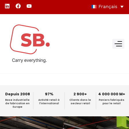
Français
Depuis 2008
97%
2 900+
4 000 000 M+
Base industrielle
Activité retail à
Clients dans le
Paniers fabriqués
de fabrication en
l'international
secteur retail
pour le retail
Europe