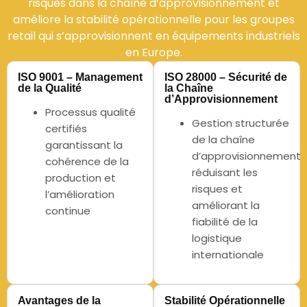
risques dans la chaîne d’approvisionnement et
améliore la stabilité opérationnelle pour les groupes
retail qui s’approvisionnent en équipements industriels
en Europe.
ISO 9001 – Management
ISO 28000 – Sécurité de
de la Qualité
la Chaîne
d’Approvisionnement
Processus qualité
Gestion structurée
certifiés
de la chaîne
garantissant la
d’approvisionnement
cohérence de la
réduisant les
production et
risques et
l’amélioration
améliorant la
continue
fiabilité de la
logistique
internationale
Avantages de la
Stabilité Opérationnelle