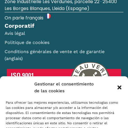
Zone Industrielle Les Verdunes, parcelle 22 · 25400
Les Borges Blanques, Lleida (Espagne)
On parle français
Corporatif
Avis légal
Politique de cookies
Conditions générales de vente et de garantie
(anglais)
Gestionar el consentimiento
de las cookies
Para ofrecer las mejores experiencias, utilizamos tecnologías como
las cookies para almacenar y/o acceder a la información del
dispositivo. El consentimiento de estas tecnologías nos permitirá
Shopping Basket
procesar datos como el comportamiento de navegación o las
identificaciones únicas en este sitio. No consentir o retirar el
Distributeurs