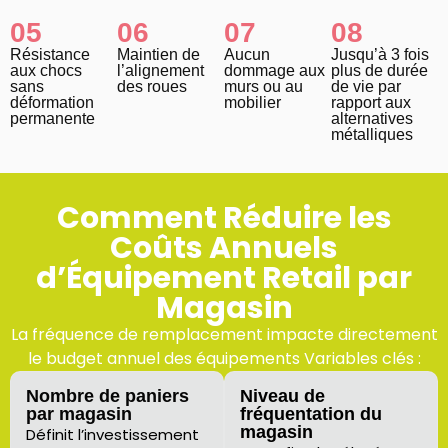
05
06
07
08
Résistance
Maintien de
Aucun
Jusqu’à 3 fois
aux chocs
l’alignement
dommage aux
plus de durée
sans
des roues
murs ou au
de vie par
déformation
mobilier
rapport aux
permanente
alternatives
métalliques
Comment Réduire les
Coûts Annuels
d’Équipement Retail par
Magasin
La fréquence de remplacement impacte directement
le budget annuel des équipements Variables clés :
Nombre de paniers
Niveau de
par magasin
fréquentation du
magasin
Définit l’investissement