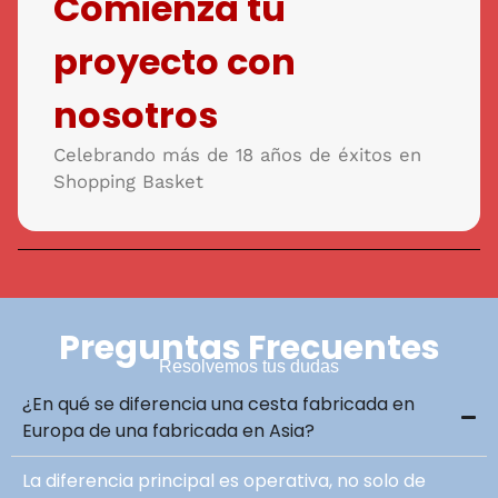
Comienza tu
proyecto con
nosotros​
Celebrando más de 18 años de éxitos en
Shopping Basket
Preguntas Frecuentes
Resolvemos tus dudas
¿En qué se diferencia una cesta fabricada en
Europa de una fabricada en Asia?
La diferencia principal es operativa, no solo de