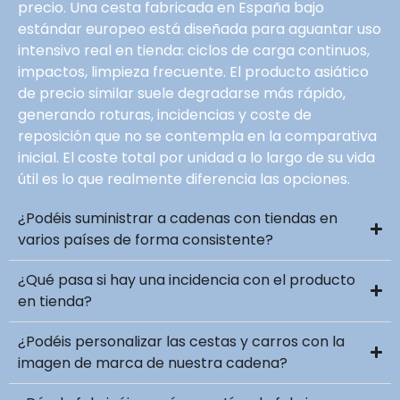
precio. Una cesta fabricada en España bajo
estándar europeo está diseñada para aguantar uso
intensivo real en tienda: ciclos de carga continuos,
impactos, limpieza frecuente. El producto asiático
de precio similar suele degradarse más rápido,
generando roturas, incidencias y coste de
reposición que no se contempla en la comparativa
inicial. El coste total por unidad a lo largo de su vida
útil es lo que realmente diferencia las opciones.
¿Podéis suministrar a cadenas con tiendas en
varios países de forma consistente?
¿Qué pasa si hay una incidencia con el producto
en tienda?
¿Podéis personalizar las cestas y carros con la
imagen de marca de nuestra cadena?