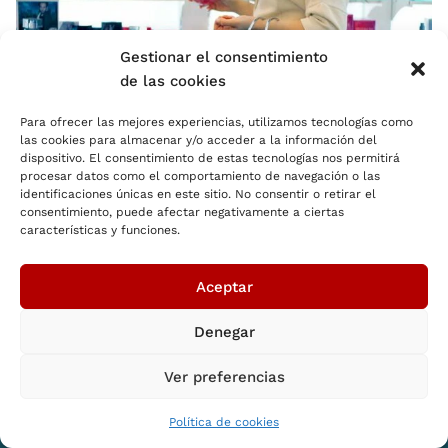
Gestionar el consentimiento
de las cookies
Para ofrecer las mejores experiencias, utilizamos tecnologías como
las cookies para almacenar y/o acceder a la información del
dispositivo. El consentimiento de estas tecnologías nos permitirá
procesar datos como el comportamiento de navegación o las
Retail Equipment Strategy
identificaciones únicas en este sitio. No consentir o retirar el
Cestas para perfumerías
consentimiento, puede afectar negativamente a ciertas
características y funciones.
La importancia de las cestas en las perfumerías Según el
último informe presentado esta misma semana por la
Aceptar
consultora Kantar Worldpanel, en los últimos diez años el
sector de la perfumería ha crecido a un 2,2% anualmente. Un
2,9 por ciento en este en el…
Denegar
Saber más
Ver preferencias
Política de cookies