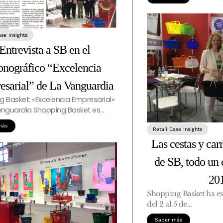
ase Insights
Entrevista a SB en el
nográfico “Excelencia
sarial” de La Vanguardia
 Basket: «Excelencia Empresarial»
anguardia Shopping Basket es…
más
Retail Case Insights
Las cestas y carr
de SB, todo un
20
Shopping Basket ha e
del 2 al 5 de…
Saber más