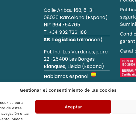
Calle Aribau 168, 6-3 ·
Politic
08036 Barcelona (España)
seguri
NIF B64754765
Sumini
T.
+34 932 726 188
Condic
SB. Logistics
(almacén)
garant
Canal 
Pol. Ind. Les Verdunes, parc.
22
·
25400 Les Borges
Blanques, Lleida (España)
Hablamos español
Gestionar el consentimiento de las cookies
 cookies para
© 2026 SB Shopping Basket. All rights reserved
Aceptar
nto de estas
navegación o las
imiento, puede