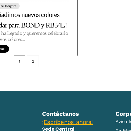
ase Insights
adimos nuevos colores
ndar para BOND y RB54L!
o ha llegado y queremos celebrarlo
vos colores…
más
1
2
Contáctanos
Corp
¡Escríbenos ahora!
Aviso l
Sede Central
Políti