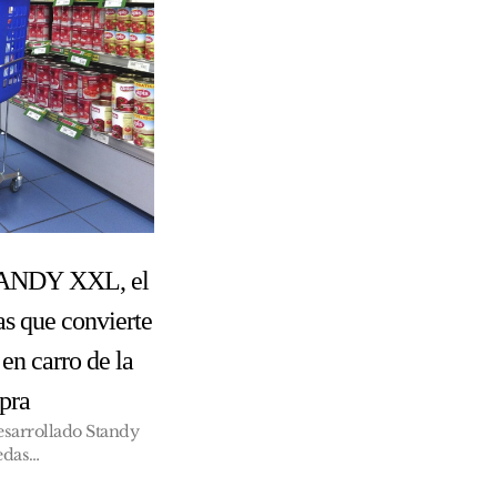
TANDY XXL, el
as que convierte
en carro de la
pra
esarrollado Standy
edas…