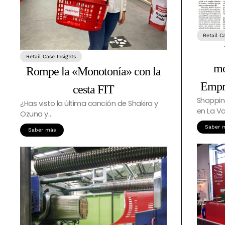
Retail C
Retail Case Insights
mo
Rompe la «Monotonía» con la
Empre
cesta FIT
Shopping
¿Has visto la última canción de Shakira y
en La V
Ozuna y…
Saber 
Saber más