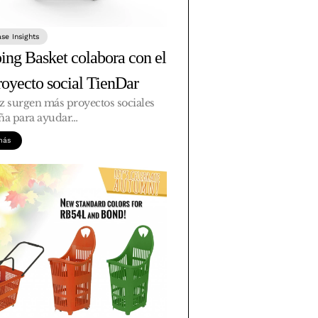
ase Insights
ing Basket colabora con el
royecto social TienDar
z surgen más proyectos sociales
ña para ayudar…
más