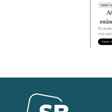
Retail C
Añ
está
El otoñ
con nue
Saber 