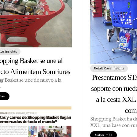
ase Insights
opping Basket se une al
Retail Case Insights
ecto Alimentem Somriures
Presentamos S
g Basket se une de nuevo a la
…
soporte con rued
más
a la cesta XXL 
com
Shopping Basket ha d
XXL, una base con ru
Saber más