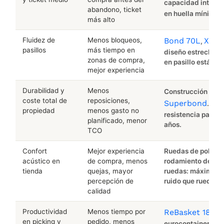
capacidad interior
abandono, ticket
en huella mínima.
más alto
Fluidez de
Menos bloqueos,
Bond 70L
XXL 
,
pasillos
más tiempo en
diseño estrecho, d
zonas de compra,
en pasillo estándar
mejor experiencia
Durabilidad y
Menos
Construcción mon
coste total de
reposiciones,
Superbond
Gre
.
propiedad
menos gasto no
resistencia para al
planificado, menor
años.
TCO
Confort
Mejor experiencia
Ruedas de poliure
acústico en
de compra, menos
rodamiento de bol
tienda
quejas, mayor
ruedas: máximo 2
percepción de
ruido que ruedas e
calidad
Productividad
Menos tiempo por
ReBasket 18L
: 
en picking y
pedido, menos
eurocontainer est