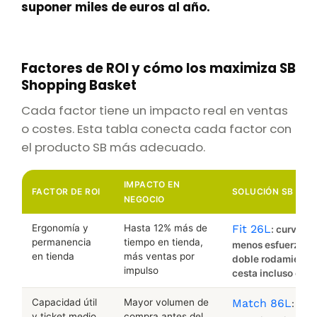
suponer miles de euros al año.
Factores de ROI y cómo los maximiza SB
Shopping Basket
Cada factor tiene un impacto real en ventas
o costes. Esta tabla conecta cada factor con
el producto SB más adecuado.
IMPACTO EN
FACTOR DE ROI
SOLUCIÓN SB
NEGOCIO
Ergonomía y
Hasta 12% más de
Fit 26L
: curvatu
permanencia
tiempo en tienda,
menos esfuerzo. C
en tienda
más ventas por
doble rodamiento d
impulso
cesta incluso car
Capacidad útil
Mayor volumen de
Match 86L
: par
y ticket medio
compra antes del