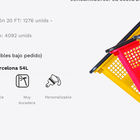
ón 20 FT: 1276 unids -
ck: 4092 unids
ibles bajo pedido)
rcelona 54L
ble
Muy
Personalizable
duradera