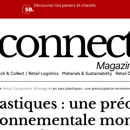
Découvrez nos paniers et chariots
ick & Collect / Retail Logistics
Materials & Sustainability
Retail
»
Retail Equipment Strategy
»
Les sacs plastiques : une préoccupation environ
lastiques : une pr
ronnementale mon